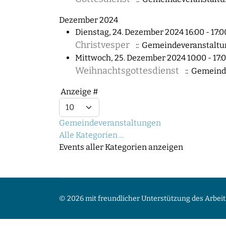
Dezember 2024
Dienstag, 24. Dezember 2024 16:00 - 17:0
Christvesper
:: Gemeindeveranstalt
Mittwoch, 25. Dezember 2024 10:00 - 17:
Weihnachtsgottesdienst
:: Gemeind
Limite der Paginierungsliste
Anzeige #
Gemeindeveranstaltungen
Alle Kategorien ...
Events aller Kategorien anzeigen
© 2026 mit freundlicher Unterstützung des Arbeit