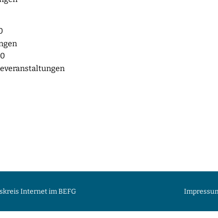
0
ungen
00
everanstaltungen
skreis Internet im BEFG
Impressu